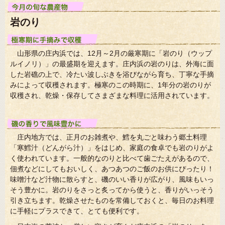
岩のり
山形県の庄内浜では、12月～2月の厳寒期に「岩のり（ウップ
ルイノリ）」の最盛期を迎えます。庄内浜の岩のりは、外海に面
した岩礁の上で、冷たい波しぶきを浴びながら育ち、丁寧な手摘
みによって収穫されます。極寒のこの時期に、1年分の岩のりが
収穫され、乾燥・保存してさまざまな料理に活用されています。
庄内地方では、正月のお雑煮や、鱈を丸ごと味わう郷土料理
「寒鱈汁（どんがら汁）」をはじめ、家庭の食卓でも岩のりがよ
く使われています。一般的なのりと比べて歯ごたえがあるので、
佃煮などにしてもおいしく、あつあつのご飯のお供にぴったり！
味噌汁など汁物に散らすと、磯のいい香りが広がり、風味もいっ
そう豊かに。岩のりをさっと炙ってから使うと、香りがいっそう
引き立ちます。乾燥させたものを常備しておくと、毎日のお料理
に手軽にプラスできて、とても便利です。