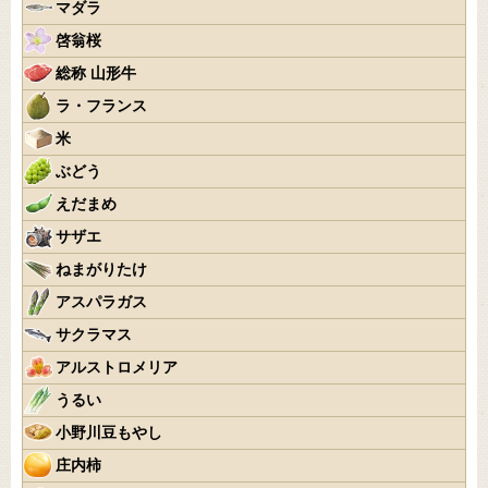
マダラ
啓翁桜
総称 山形牛
ラ・フランス
米
ぶどう
えだまめ
サザエ
ねまがりたけ
アスパラガス
サクラマス
アルストロメリア
うるい
小野川豆もやし
庄内柿