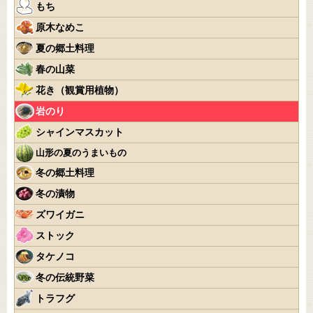
もち
原木なめこ
夏の郷土料理
春の山菜
花き（観賞用植物）
岩のり
シャインマスカット
山形の夏のうまいもの
冬の郷土料理
冬の漬物
ズワイガニ
ストック
タケノコ
冬の伝統野菜
トラフグ