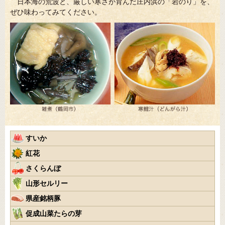
日本海の荒波と、厳しい寒さが育んだ庄内浜の「岩のり」を、
ぜひ味わってみてください。
すいか
紅花
さくらんぼ
山形セルリー
県産銘柄豚
促成山菜たらの芽