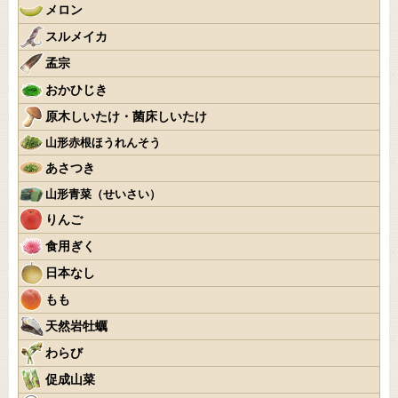
メロン
スルメイカ
孟宗
おかひじき
原木しいたけ・菌床しいたけ
山形赤根ほうれんそう
あさつき
山形青菜（せいさい）
りんご
食用ぎく
日本なし
もも
天然岩牡蠣
わらび
促成山菜