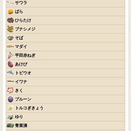
サワラ
ばら
ひらたけ
ブナシメジ
そば
マダイ
平田赤ねぎ
あけび
トビウオ
イワナ
きく
プルーン
トルコぎきょう
ゆり
青菜漬