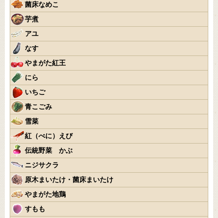
菌床なめこ
芋煮
アユ
なす
やまがた紅王
にら
いちご
青こごみ
雪菜
紅（べに）えび
伝統野菜 かぶ
ニジサクラ
原木まいたけ・菌床まいたけ
やまがた地鶏
すもも