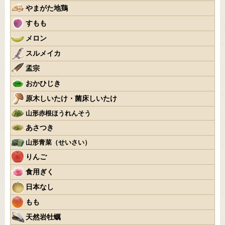
やまがた地鶏
すもも
メロン
スルメイカ
孟宗
おかひじき
原木しいたけ・菌床しいたけ
山形赤根ほうれんそう
あさつき
山形青菜（せいさい）
りんご
食用ぎく
日本なし
もも
天然岩牡蠣