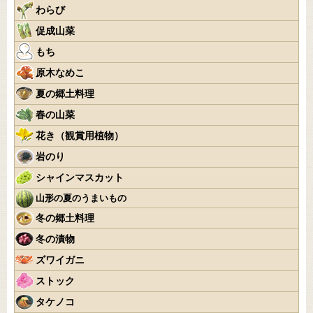
わらび
促成山菜
もち
原木なめこ
夏の郷土料理
春の山菜
花き（観賞用植物）
岩のり
シャインマスカット
山形の夏のうまいもの
冬の郷土料理
冬の漬物
ズワイガニ
ストック
タケノコ