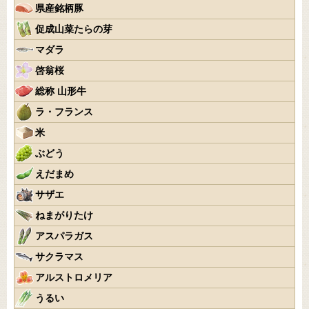
県産銘柄豚
促成山菜たらの芽
マダラ
啓翁桜
総称 山形牛
ラ・フランス
米
ぶどう
えだまめ
サザエ
ねまがりたけ
アスパラガス
サクラマス
アルストロメリア
うるい