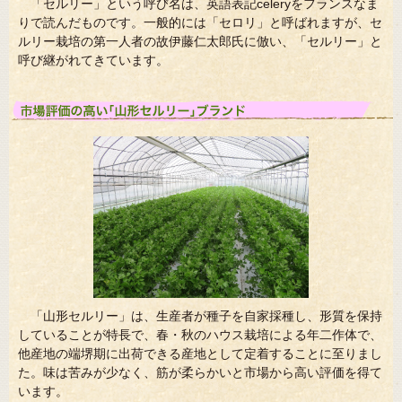
「セルリー」という呼び名は、英語表記celeryをフランスなま
りで読んだものです。一般的には「セロリ」と呼ばれますが、セ
ルリー栽培の第一人者の故伊藤仁太郎氏に倣い、「セルリー」と
呼び継がれてきています。
「山形セルリー」は、生産者が種子を自家採種し、形質を保持
していることが特長で、春・秋のハウス栽培による年二作体で、
他産地の端堺期に出荷できる産地として定着することに至りまし
た。味は苦みが少なく、筋が柔らかいと市場から高い評価を得て
います。