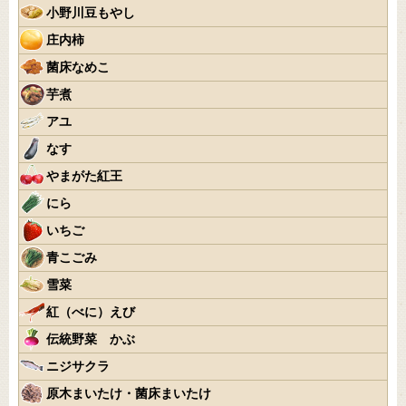
小野川豆もやし
庄内柿
菌床なめこ
芋煮
アユ
なす
やまがた紅王
にら
いちご
青こごみ
雪菜
紅（べに）えび
伝統野菜 かぶ
ニジサクラ
原木まいたけ・菌床まいたけ