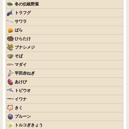
冬の伝統野菜
トラフグ
サワラ
ばら
ひらたけ
ブナシメジ
そば
マダイ
平田赤ねぎ
あけび
トビウオ
イワナ
きく
プルーン
トルコぎきょう