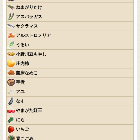
ねまがりたけ
アスパラガス
サクラマス
アルストロメリア
うるい
小野川豆もやし
庄内柿
菌床なめこ
芋煮
アユ
なす
やまがた紅王
にら
いちご
青こごみ