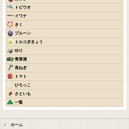
トビウオ
イワナ
きく
プルーン
トルコぎきょう
ゆり
青菜漬
長ねぎ
トマト
ひろっこ
さといも
一覧
ホーム