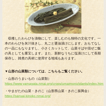
収穫したわらびを漬物にして、楽しむのも独特の文化です。一
本のわらびを灰汁抜きし、丸ごと醤油漬けにします。おもてなし
の一品にもなりますし、小さくカットして、山菜そばや混ぜご飯
の具としても重宝します。また、新鮮なうちに塩漬けにして長期
保存し、雑煮の具材に使用する地域もあります。
▼山形の山菜類については、こちらもご覧ください。
・山形のうまいもの（山菜類）
https://www.yamagata.nmai.org/crops/umaimono/plants/index.html
・やまがたの山菜・きのこ（山形県山菜・きのこ振興会）
https://sansai-kinoko.nmai.org/