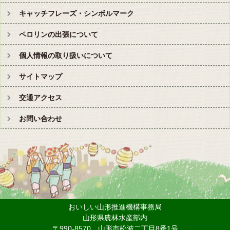
キャッチフレーズ・シンボルマーク
ペロリンの出張について
個人情報の取り扱いについて
サイトマップ
交通アクセス
お問い合わせ
おいしい山形推進機構事務局
山形県農林水産部内
〒990-8570 山形市松波二丁目8番1号