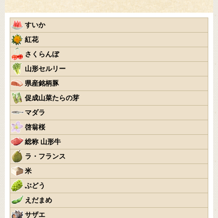
すいか
紅花
さくらんぼ
山形セルリー
県産銘柄豚
促成山菜たらの芽
マダラ
啓翁桜
総称 山形牛
ラ・フランス
米
ぶどう
えだまめ
サザエ