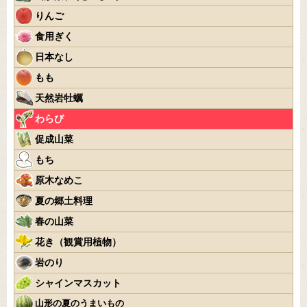
りんご
食用ぎく
日本なし
もも
天然岩牡蠣
わらび
促成山菜
もち
原木なめこ
夏の郷土料理
春の山菜
花き（観賞用植物）
岩のり
シャインマスカット
山形の夏のうまいもの