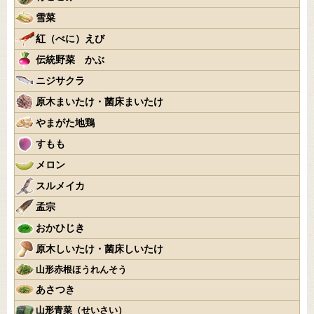
雪菜
紅（べに）えび
伝統野菜 かぶ
ニジサクラ
原木まいたけ・菌床まいたけ
やまがた地鶏
すもも
メロン
スルメイカ
孟宗
おかひじき
原木しいたけ・菌床しいたけ
山形赤根ほうれんそう
あさつき
山形青菜（せいさい）