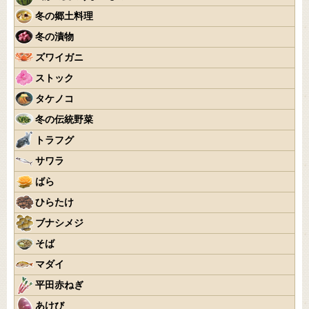
冬の郷土料理
冬の漬物
ズワイガニ
ストック
タケノコ
冬の伝統野菜
トラフグ
サワラ
ばら
ひらたけ
ブナシメジ
そば
マダイ
平田赤ねぎ
あけび