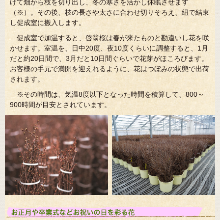
けて畑から枝を切り出し、冬の寒さを活かし休眠させます
（※）。その後、枝の長さや太さに合わせ切りそろえ、紐で結束
し促成室に搬入します。
促成室で加温すると、啓翁桜は春が来たものと勘違いし花を咲
かせます。室温を、日中20度、夜10度くらいに調整すると、1月
だと約20日間で、3月だと10日間ぐらいで花芽がほころびます。
お客様の手元で満開を迎えれるように、花はつぼみの状態で出荷
されます。
※その時間は、気温8度以下となった時間を積算して、800～
900時間が目安とされています。