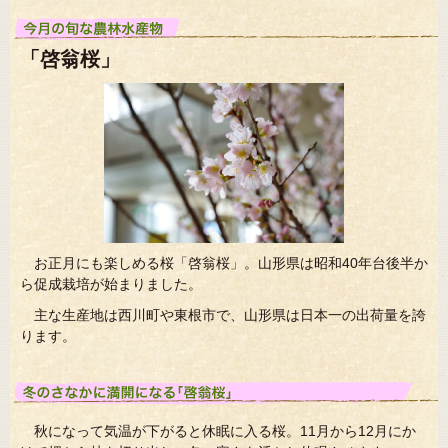
「啓翁桜」
お正月にも楽しめる桜「啓翁桜」。山形県は昭和40年台後半か
ら促成栽培が始まりました。
主な生産地は西川町や東根市で、山形県は日本一の出荷量を誇
ります。
秋になって気温が下がると休眠に入る桜。11月から12月にか