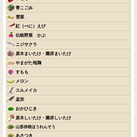
青こごみ
雪菜
紅（べに）えび
伝統野菜 かぶ
ニジサクラ
原木まいたけ・菌床まいたけ
やまがた地鶏
すもも
メロン
スルメイカ
孟宗
おかひじき
原木しいたけ・菌床しいたけ
山形赤根ほうれんそう
あさつき