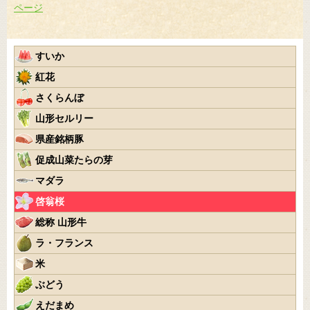
ページ
すいか
紅花
さくらんぼ
山形セルリー
県産銘柄豚
促成山菜たらの芽
マダラ
啓翁桜
総称 山形牛
ラ・フランス
米
ぶどう
えだまめ