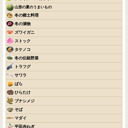
山形の夏のうまいもの
冬の郷土料理
冬の漬物
ズワイガニ
ストック
タケノコ
冬の伝統野菜
トラフグ
サワラ
ばら
ひらたけ
ブナシメジ
そば
マダイ
平田赤ねぎ