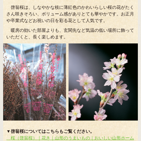
啓翁桜は、しなやかな枝に薄紅色のかわいらしい桜の花がたく
さん咲きそろい、ボリューム感がありとても華やかです。お正月
や卒業式などお祝いの日を彩る花として人気です。
暖房の効いた部屋よりも、玄関先など気温の低い場所に飾って
いただくと、長く楽しめます。
▼啓翁桜についてはこちらもご覧ください。
桜（啓翁桜）｜花き｜山形のうまいもの｜おいしい山形ホーム