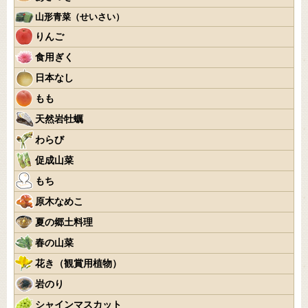
山形青菜（せいさい）
りんご
食用ぎく
日本なし
もも
天然岩牡蠣
わらび
促成山菜
もち
原木なめこ
夏の郷土料理
春の山菜
花き（観賞用植物）
岩のり
シャインマスカット