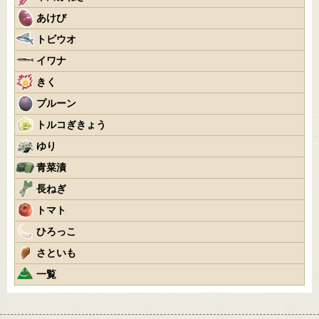
あけび
トビウオ
イワナ
きく
プルーン
トルコぎきょう
ゆり
青菜漬
長ねぎ
トマト
ひろっこ
さといも
一覧