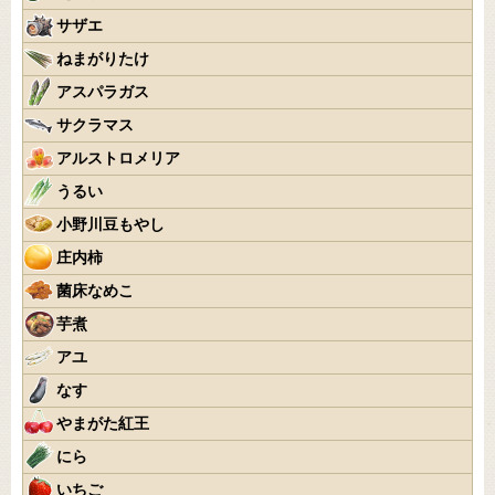
サザエ
ねまがりたけ
アスパラガス
サクラマス
アルストロメリア
うるい
小野川豆もやし
庄内柿
菌床なめこ
芋煮
アユ
なす
やまがた紅王
にら
いちご