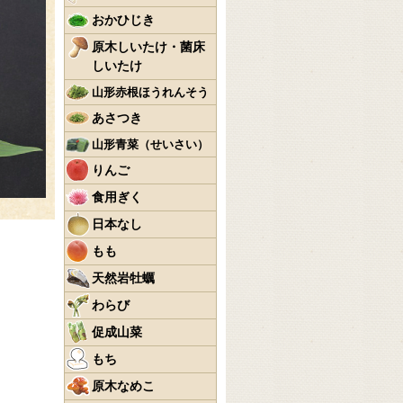
おかひじき
原木しいたけ・菌床
しいたけ
山形赤根ほうれんそう
あさつき
山形青菜（せいさい）
りんご
食用ぎく
日本なし
もも
天然岩牡蠣
わらび
促成山菜
もち
原木なめこ