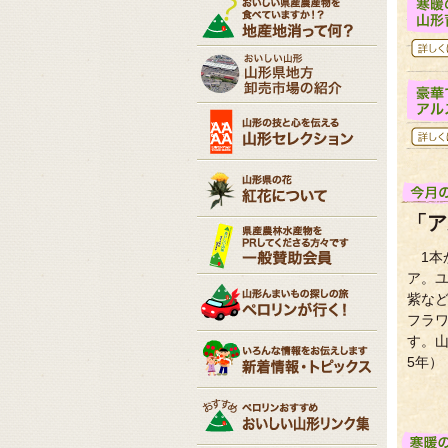
「ア
1
ア。
紫な
フラ
す。
5年）