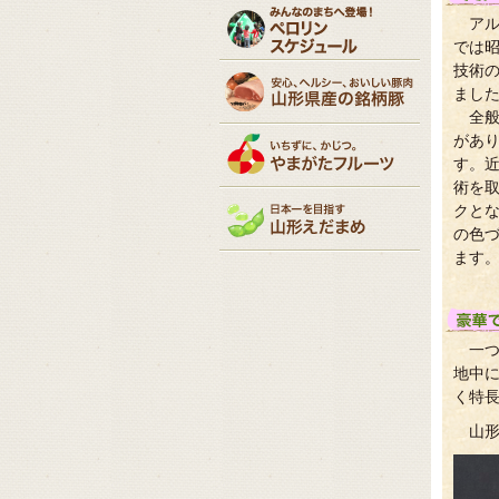
ア
では昭
技術
まし
全般
があ
す。
術を
クとな
の色
ます
一
地中に
く特
山