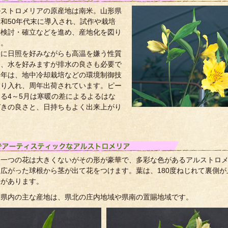
ルストロメリアの原産地は南米。山形県
和50年代末に導入され、試作や栽培
の検討・確立などを進め、産地化を図り
た。
に日照を好みながらも高温を嫌う性質
り、水を好みますが排水の良さも必要で
近年は、地中冷却栽培などの環境制御技
取り入れ、周年出荷されています。ピー
る4～5月は寒暖の差によるよるはな
づきの良さと、日持ちもよく出来上がり
。
つ一つの花は大きくないがその形が豪華で、多彩な色があるアルストロ
広がった球根から茎が出て花をつけます。葉は、180度ねじれて裏側が
長があります。
形県内の主な産地は、県北の庄内地域や県南の置賜地域です。