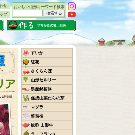
わせ
おいしい山形キーワード検索
ップ
すいか
紅花
さくらんぼ
山形セルリー
県産銘柄豚
25日掲載
促成山菜たらの芽
マダラ
啓翁桜
総称 山形牛
ラ・フランス