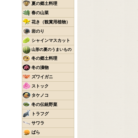
夏の郷土料理
春の山菜
花き（観賞用植物）
岩のり
シャインマスカット
山形の夏のうまいもの
冬の郷土料理
冬の漬物
ズワイガニ
ストック
タケノコ
冬の伝統野菜
トラフグ
サワラ
ばら