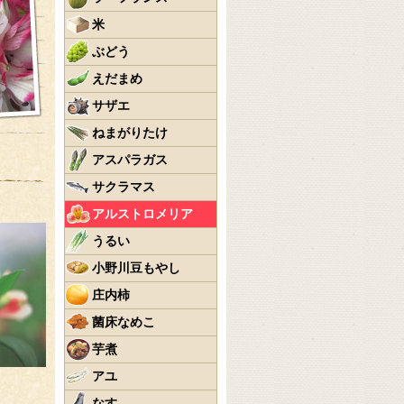
米
ぶどう
えだまめ
サザエ
ねまがりたけ
アスパラガス
サクラマス
アルストロメリア
うるい
小野川豆もやし
庄内柿
菌床なめこ
芋煮
アユ
なす