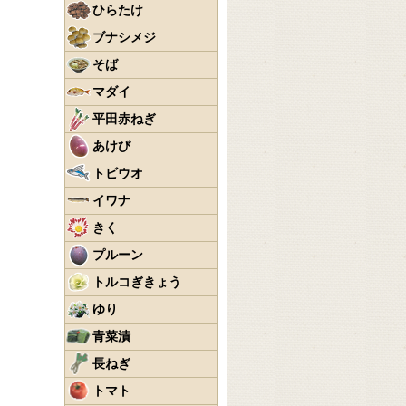
ひらたけ
ブナシメジ
そば
マダイ
平田赤ねぎ
あけび
トビウオ
イワナ
きく
プルーン
トルコぎきょう
ゆり
青菜漬
長ねぎ
トマト