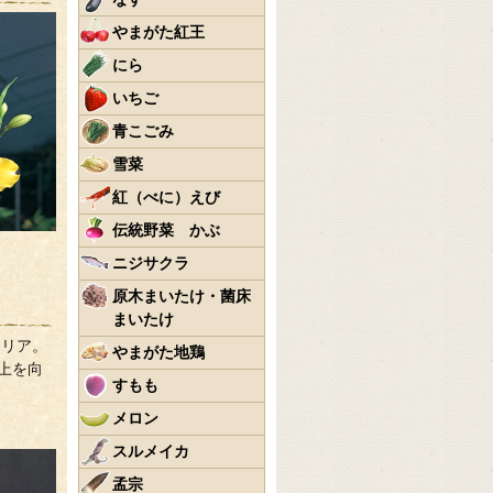
やまがた紅王
にら
いちご
青こごみ
雪菜
紅（べに）えび
伝統野菜 かぶ
ニジサクラ
原木まいたけ・菌床
まいたけ
メリア。
やまがた地鶏
上を向
すもも
メロン
スルメイカ
孟宗